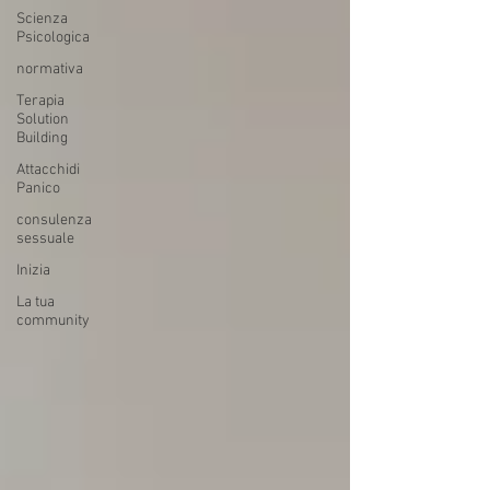
Scienza
Psicologica
normativa
Terapia
Solution
Building
Attacchidi
Panico
consulenza
sessuale
Inizia
La tua
community