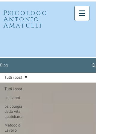
Psicologo
Antonio
AMatulli
Blog
Tutti i post
Tutti i post
relazioni
psicologia
della vita
quotidiana
Metodo di
Lavoro