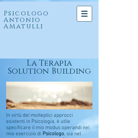
Psicologo
Antonio
AMatulli
La Terapia
Solution Building
In virtù dei molteplici approcci
esistenti in Psicologia, è utile
specificare il mio modus operandi nel
mio esercizio di
Psicologo
, sia nel