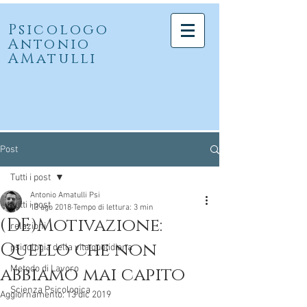
Psicologo
Antonio
AMatulli
Post
Tutti i post
Antonio Amatulli Psi
Tutti i post
13 ago 2018
Tempo di lettura: 3 min
(DE)Motivazione:
relazioni
Quello che non
psicologia della vita quotidiana
abbiamo mai capito
Metodo di Lavoro
Scienza Psicologica
Aggiornamento:
13 dic 2019