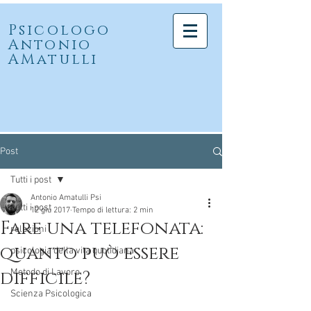
Psicologo
Antonio
AMatulli
Post
Tutti i post
Antonio Amatulli Psi
Tutti i post
12 giu 2017
Tempo di lettura: 2 min
Fare una telefonata:
relazioni
quanto può essere
psicologia della vita quotidiana
difficile?
Metodo di Lavoro
Scienza Psicologica