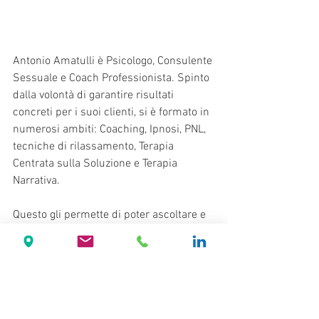
Antonio Amatulli è Psicologo, Consulente 
Sessuale e Coach Professionista. Spinto 
dalla volontà di garantire risultati 
concreti per i suoi clienti, si è formato in 
numerosi ambiti: Coaching, Ipnosi, PNL, 
tecniche di rilassamento, Terapia 
Centrata sulla Soluzione e Terapia 
Narrativa. 
Questo gli permette di poter ascoltare e 
aiutare in modo personalizzato e 
concreto chi chiede i suoi servizi di 
Consulenza Psicologica, Formazione e 
Consulenza aziendale
E' autore di numerosi libri tra cui 